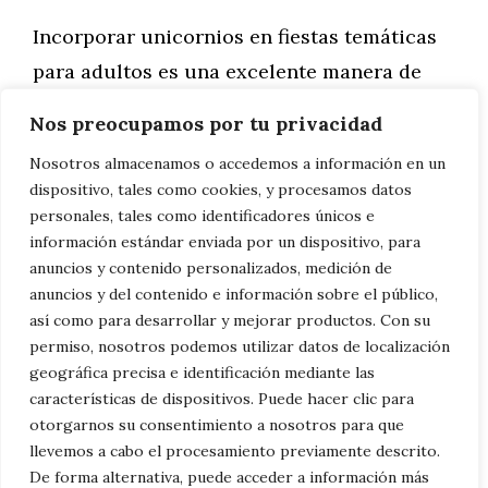
Incorporar unicornios en fiestas temáticas
para adultos es una excelente manera de
añadir un toque de magia y sofisticación a
Nos preocupamos por tu privacidad
cualquier celebración. Desde la decoración
Nosotros almacenamos o accedemos a información en un
y la gastronomía hasta el entretenimiento,
dispositivo, tales como cookies, y procesamos datos
cada detalle puede ser cuidadosamente
personales, tales como identificadores únicos e
información estándar enviada por un dispositivo, para
seleccionado para reflejar un equilibrio
anuncios y contenido personalizados, medición de
entre lo místico y lo elegante. Al seguir
anuncios y del contenido e información sobre el público,
estas ideas, puedes asegurar que tu fiesta
así como para desarrollar y mejorar productos. Con su
permiso, nosotros podemos utilizar datos de localización
temática de unicornios sea un evento
geográfica precisa e identificación mediante las
inolvidable y encantador para un público
características de dispositivos. Puede hacer clic para
maduro. ¿Buscas un
dibujo de unicornio
otorgarnos su consentimiento a nosotros para que
llevemos a cabo el procesamiento previamente descrito.
para colorear?
De forma alternativa, puede acceder a información más