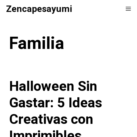
Saltar
Zencapesayumi
Me
al
contenido
Familia
Halloween Sin
Gastar: 5 Ideas
Creativas con
Imprimibles