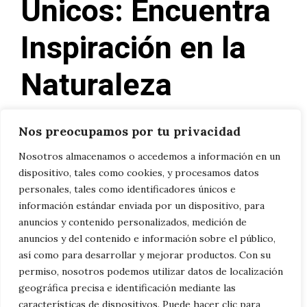
Únicos: Encuentra
Inspiración en la
Naturaleza
02/04/2025
por
Nuria
Nos preocupamos por tu privacidad
Nosotros almacenamos o accedemos a información en un
La naturaleza es una fuente inagotable de
dispositivo, tales como cookies, y procesamos datos
belleza y creatividad, y pocas cosas son tan
personales, tales como identificadores únicos e
información estándar enviada por un dispositivo, para
fascinantes como los caparazones de las
anuncios y contenido personalizados, medición de
tortugas. Estos diseños únicos, con sus
anuncios y del contenido e información sobre el público,
formas geométricas y texturas intrincadas,
así como para desarrollar y mejorar productos. Con su
permiso, nosotros podemos utilizar datos de localización
son verdaderas obras de arte que la
geográfica precisa e identificación mediante las
evolución ha perfeccionado a lo largo de
características de dispositivos. Puede hacer clic para