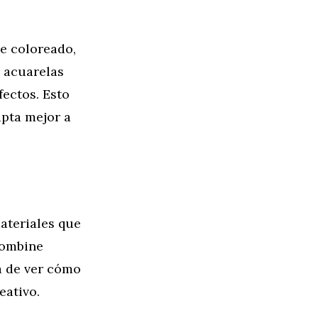
de coloreado,
y acuarelas
ectos. Esto
apta mejor a
ateriales que
combine
a de ver cómo
eativo.