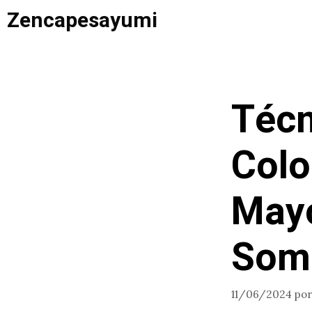
Saltar
Zencapesayumi
al
contenido
Técn
Colo
Mayo
Som
11/06/2024
po