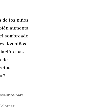
a de los niños
mbién aumenta
 el sombreado
es, los niños
ciación más
s de
ectos
ar?
osaurios para
Colorear