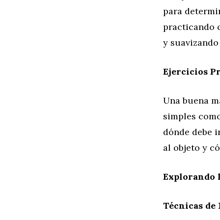
para determi
practicando 
y suavizando 
Ejercicios P
Una buena ma
simples como
dónde debe ir
al objeto y c
Explorando l
Técnicas de 