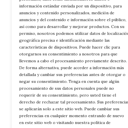
Conclusión: 
información estándar enviada por un dispositivo, para
anuncios y contenido personalizados, medición de
anuncios y del contenido e información sobre el público,
Incorporar té
así como para desarrollar y mejorar productos. Con su
no solo mejo
permiso, nosotros podemos utilizar datos de localizació
geográfica precisa e identificación mediante las
su confianza
características de dispositivos. Puede hacer clic para
y la mezcla d
otorgarnos su consentimiento a nosotros para que
no solo se di
llevemos a cabo el procesamiento previamente descrito.
De forma alternativa, puede acceder a información más
profunda por 
detallada y cambiar sus preferencias antes de otorgar o
coloreado le
negar su consentimiento. Tenga en cuenta que algún
artísticos y 
procesamiento de sus datos personales puede no
requerir de su consentimiento, pero usted tiene el
derecho de rechazar tal procesamiento. Sus preferencia
Categorías
Familia
,
Gen
se aplicarán solo a este sitio web. Puede cambiar sus
Descargables
preferencias en cualquier momento entrando de nuevo
Colorear
Dinosaurios 
en este sitio web o visitando nuestra política de