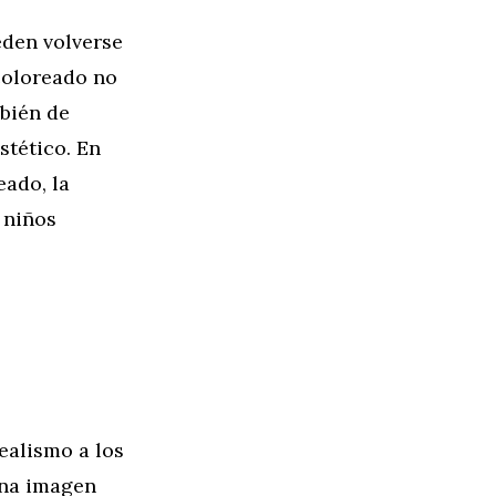
eden volverse
 coloreado no
mbién de
stético. En
ado, la
 niños
ealismo a los
una imagen