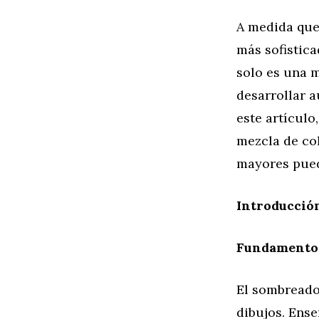
A medida que
más sofistica
solo es una m
desarrollar a
este artícul
mezcla de col
mayores pueda
Introducció
Fundamentos
El sombreado 
dibujos. Ense