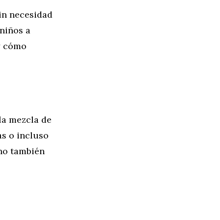
sin necesidad
 niños a
y cómo
la mezcla de
as o incluso
ino también