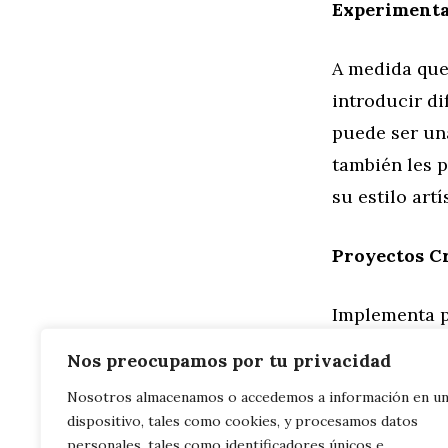
Experimenta
A medida que 
introducir di
puede ser un
también les p
su estilo artí
Proyectos C
Implementa p
han aprendid
Nos preocupamos por tu privacidad
lápices de co
Nosotros almacenamos o accedemos a información en u
interactúan d
dispositivo, tales como cookies, y procesamos datos
personales, tales como identificadores únicos e