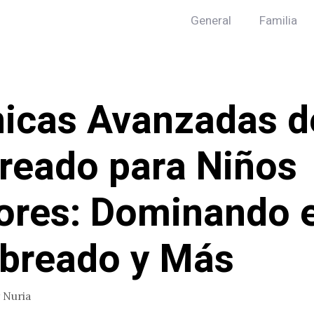
General
Familia
icas Avanzadas d
reado para Niños
res: Dominando e
breado y Más
r
Nuria