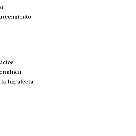
ar
curecimiento
cicios
terminen
la luz afecta