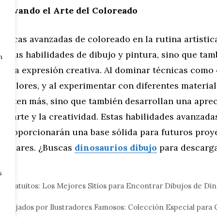
Elevando el Arte del Coloreado
cnicas avanzadas de coloreado en la rutina artístic
ra sus habilidades de dibujo y pintura, sino que ta
n
 en la expresión creativa. Al dominar técnicas como
e colores, y al experimentar con diferentes material
vierten más, sino que también desarrollan una apre
el arte y la creatividad. Estas habilidades avanzada
s proporcionarán una base sólida para futuros proy
escolares. ¿Buscas
dinosaurios dibujo
para descarg
s
eral
 Gratuitos: Los Mejores Sitios para Encontrar Dibujos de Din
Dibujados por Ilustradores Famosos: Colección Especial para 