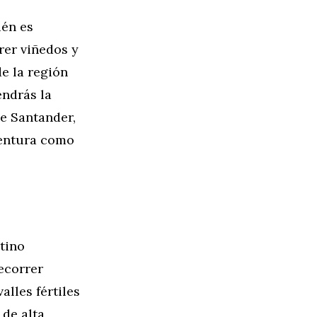
ién es
rer viñedos y
de la región
endrás la
e Santander,
ventura como
tino
ecorrer
alles fértiles
 de alta