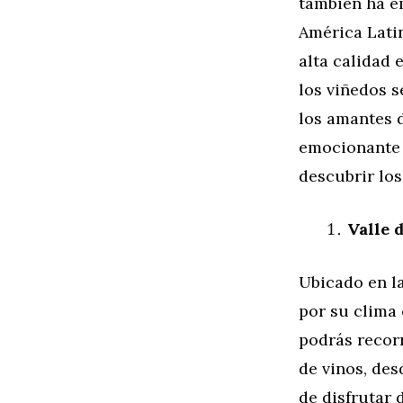
también ha e
América Lati
alta calidad 
los viñedos 
los amantes d
emocionante 
descubrir lo
Valle 
Ubicado en la
por su clima c
podrás recor
de vinos, de
de disfrutar 