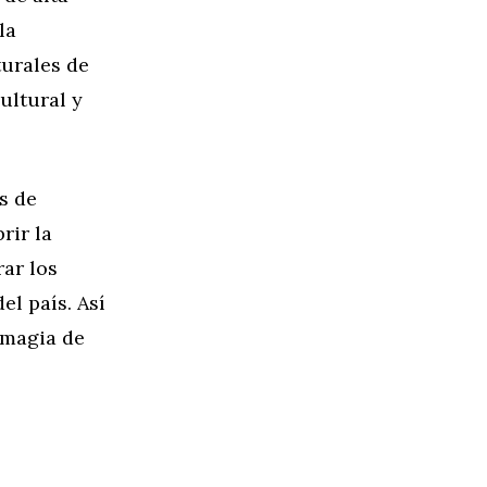
la
turales de
ultural y
s de
rir la
rar los
el país. Así
 magia de