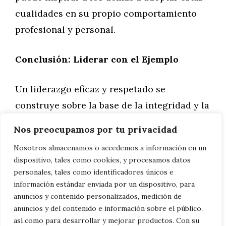
cualidades en su propio comportamiento
profesional y personal.
Conclusión: Liderar con el Ejemplo
Un liderazgo eficaz y respetado se
construye sobre la base de la integridad y la
empatía. Al liderar con estas cualidades, no
Nos preocupamos por tu privacidad
solo promueves un ambiente de trabajo
Nosotros almacenamos o accedemos a información en un
positivo y productivo, sino que también
dispositivo, tales como cookies, y procesamos datos
inspiras a tu equipo a alcanzar mayores
personales, tales como identificadores únicos e
información estándar enviada por un dispositivo, para
alturas con confianza y respeto mutuo. Los
anuncios y contenido personalizados, medición de
líderes que practican estos principios no
anuncios y del contenido e información sobre el público,
solo alcanzan el éxito ellos mismos, sino
así como para desarrollar y mejorar productos. Con su