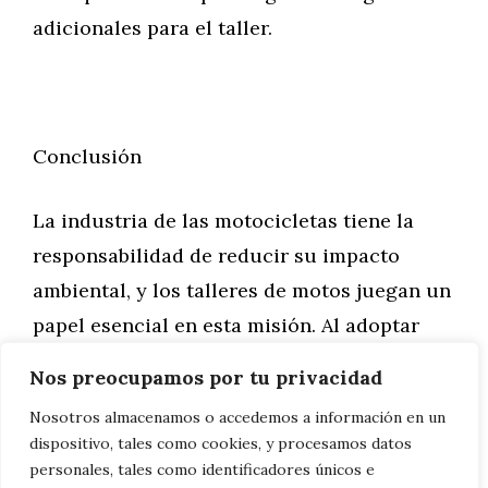
adicionales para el taller.
Conclusión
La industria de las motocicletas tiene la
responsabilidad de reducir su impacto
ambiental, y los talleres de motos juegan un
papel esencial en esta misión. Al adoptar
prácticas más sostenibles, como la gestión
Nos preocupamos por tu privacidad
responsable de residuos, el uso de piezas
Nosotros almacenamos o accedemos a información en un
recicladas y reacondicionadas, y la
dispositivo, tales como cookies, y procesamos datos
promoción del reciclaje de aceites usados,
personales, tales como identificadores únicos e