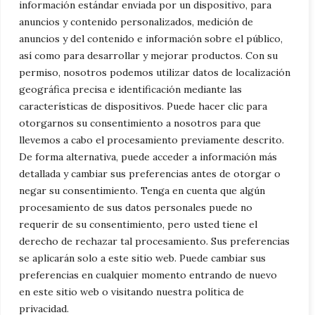
información estándar enviada por un dispositivo, para
los talleres pueden contribuir
anuncios y contenido personalizados, medición de
significativamente a la protección del medio
anuncios y del contenido e información sobre el público,
ambiente y a la creación de un futuro más
así como para desarrollar y mejorar productos. Con su
permiso, nosotros podemos utilizar datos de localización
limpio y sostenible para todos. ¿Buscas el
geográfica precisa e identificación mediante las
mejor
taller motocicletas
? En
características de dispositivos. Puede hacer clic para
Crestanevada cuidarán de tu moto.
otorgarnos su consentimiento a nosotros para que
llevemos a cabo el procesamiento previamente descrito.
De forma alternativa, puede acceder a información más
Categorías
General
,
Motor
detallada y cambiar sus preferencias antes de otorgar o
Eventos y Competencias de Motos:
negar su consentimiento. Tenga en cuenta que algún
procesamiento de sus datos personales puede no
Explorando las Pasiones Sobre Ruedas
requerir de su consentimiento, pero usted tiene el
Guías para la Personalización de
derecho de rechazar tal procesamiento. Sus preferencias
Motocicletas: Ideas y consejos para
se aplicarán solo a este sitio web. Puede cambiar sus
preferencias en cualquier momento entrando de nuevo
personalizar motos
en este sitio web o visitando nuestra política de
privacidad.