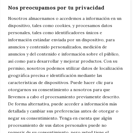
oeste americano. Ya sea bailando en un club
Nos preocupamos por tu privacidad
nocturno en Salt Lake City o disfrutando de
Nosotros almacenamos o accedemos a información en un
un concierto al aire libre en Moab, los
dispositivo, tales como cookies, y procesamos datos
motociclistas encontrarán una variedad de
personales, tales como identificadores únicos e
información estándar enviada por un dispositivo, para
opciones para disfrutar de la música
anuncios y contenido personalizados, medición de
country clásica mientras exploran las
anuncios y del contenido e información sobre el público,
impresionantes carreteras de Utah.
así como para desarrollar y mejorar productos. Con su
permiso, nosotros podemos utilizar datos de localización
¿Buscando tu
moto ocasión
?
geográfica precisa e identificación mediante las
características de dispositivos. Puede hacer clic para
Categorías
General
,
Motor
otorgarnos su consentimiento a nosotros para que
llevemos a cabo el procesamiento previamente descrito.
Explorando la Arquitectura Colonial
De forma alternativa, puede acceder a información más
Neerlandesa en Utah: Rutas Moteras hacia
detallada y cambiar sus preferencias antes de otorgar o
Sitios Históricos de la Colonización
negar su consentimiento. Tenga en cuenta que algún
procesamiento de sus datos personales puede no
Neerlandesa
requerir de su consentimiento, pero usted tiene el