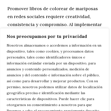
Promover libros de colorear de mariposas
en redes sociales requiere creatividad,
consistencia y compromiso. Al implementar
estas estrategias, puedes construir una
Nos preocupamos por tu privacidad
comunidad vibrante de entusiastas del
Nosotros almacenamos o accedemos a información en un
coloreado que no solo comprarán tu libro,
dispositivo, tales como cookies, y procesamos datos
sino que también se convertirán en
personales, tales como identificadores únicos e
información estándar enviada por un dispositivo, para
embajadores de tu marca. Con el enfoque
anuncios y contenido personalizados, medición de
correcto, las redes sociales pueden ser una
anuncios y del contenido e información sobre el público,
herramienta poderosa para aumentar la
así como para desarrollar y mejorar productos. Con su
permiso, nosotros podemos utilizar datos de localización
visibilidad y las ventas de tu libro de
geográfica precisa e identificación mediante las
colorear de mariposas. ¿Buscas el
dibujo de
características de dispositivos. Puede hacer clic para
la mariposa
?
otorgarnos su consentimiento a nosotros para que
llevemos a cabo el procesamiento previamente descrito.