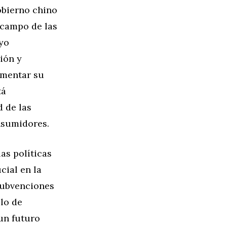
gobierno chino
 campo de las
oyo
ión y
umentar su
tá
d de las
onsumidores.
as políticas
ial en la
subvenciones
llo de
 un futuro