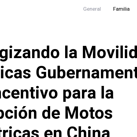
General
Familia
gizando la Movili
ticas Gubernamen
ncentivo para la
ción de Motos
tricas en China