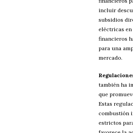
financieros 
incluir desc
subsidios di
eléctricas en
financieros h
para una amp
mercado.
Regulaciones
también ha i
que promueven
Estas regulac
combustión i
estrictos par
favorece la a