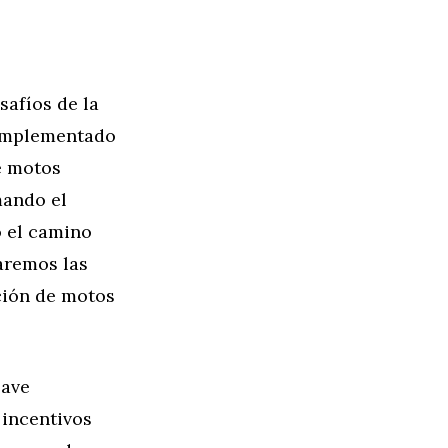
safíos de la
 implementado
e motos
mando el
o el camino
raremos las
ción de motos
lave
 incentivos