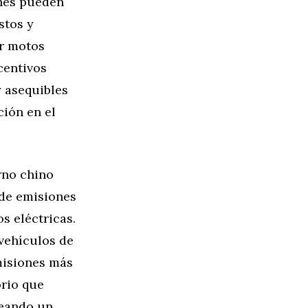
ones pueden
stos y
ar motos
centivos
y asequibles
ión en el
rno chino
 de emisiones
s eléctricas.
 vehículos de
misiones más
orio que
reando un