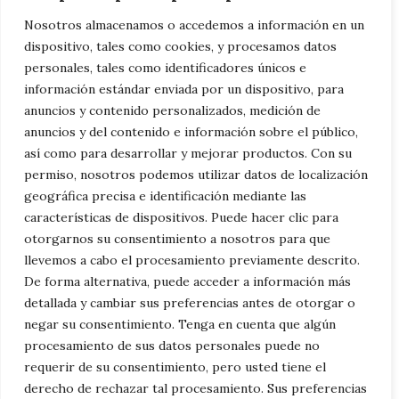
progreso, la tradición y el valor de preservar
Nosotros almacenamos o accedemos a información en un
nuestro patrimonio automovilístico.
dispositivo, tales como cookies, y procesamos datos
personales, tales como identificadores únicos e
información estándar enviada por un dispositivo, para
¿Te animas a buscar tu propio tesoro sobre
anuncios y contenido personalizados, medición de
ruedas en Jerez? ¡Quién sabe qué otras joyas
anuncios y del contenido e información sobre el público,
podrías descubrir en esta ciudad llena de
así como para desarrollar y mejorar productos. Con su
permiso, nosotros podemos utilizar datos de localización
historia y encanto!
¿Buscas
coches
geográfica precisa e identificación mediante las
segunda mano Jerez de la Frontera
?
características de dispositivos. Puede hacer clic para
otorgarnos su consentimiento a nosotros para que
llevemos a cabo el procesamiento previamente descrito.
Categorías
General
,
Motor
De forma alternativa, puede acceder a información más
Descubre las Marcas de Coches Usados
detallada y cambiar sus preferencias antes de otorgar o
que Dominan el Mercado en Jerez de la
negar su consentimiento. Tenga en cuenta que algún
procesamiento de sus datos personales puede no
Frontera
requerir de su consentimiento, pero usted tiene el
Por Qué Comprar Coches Usados en
derecho de rechazar tal procesamiento. Sus preferencias