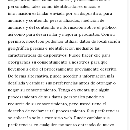
listo para crear retratos llenos de vida y
personales, tales como identificadores únicos e
información estándar enviada por un dispositivo, para
color. Así que toma tus pinceles, relájate y
anuncios y contenido personalizados, medición de
deja que tu imaginación fluya.
anuncios y del contenido e información sobre el público,
así como para desarrollar y mejorar productos. Con su
permiso, nosotros podemos utilizar datos de localización
¿Listo para empezar? ¡Comparte tus
geográfica precisa e identificación mediante las
creaciones con nosotros y cuéntanos cómo
características de dispositivos. Puede hacer clic para
te fue en los comentarios!
¿Buscas el
otorgarnos su consentimiento a nosotros para que
llevemos a cabo el procesamiento previamente descrito.
dibujo de un
gato para colorear
?
De forma alternativa, puede acceder a información más
detallada y cambiar sus preferencias antes de otorgar o
Categorías
Familia
,
General
negar su consentimiento. Tenga en cuenta que algún
procesamiento de sus datos personales puede no
El arte de lo esencial: Aprende a dibujar
requerir de su consentimiento, pero usted tiene el
gatos minimalistas con líneas simples
derecho de rechazar tal procesamiento. Sus preferencias
Captura la Vida en Movimiento: Consejos
se aplicarán solo a este sitio web. Puede cambiar sus
preferencias en cualquier momento entrando de nuevo
Esenciales para Dibujar Tortugas en Acción