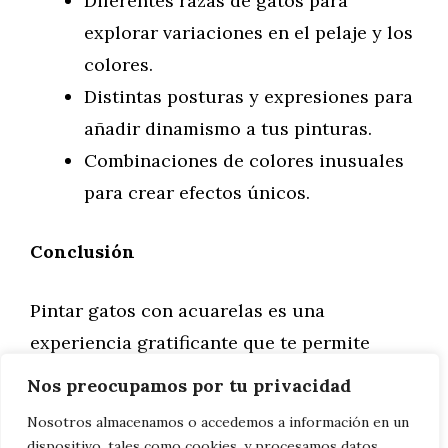
Diferentes razas de gatos para
explorar variaciones en el pelaje y los
colores.
Distintas posturas y expresiones para
añadir dinamismo a tus pinturas.
Combinaciones de colores inusuales
para crear efectos únicos.
Conclusión
Pintar gatos con acuarelas es una
experiencia gratificante que te permite
explorar tu creatividad mientras capturas la
Nos preocupamos por tu privacidad
belleza y personalidad de estos adorables
Nosotros almacenamos o accedemos a información en un
felinos. Con esta guía paso a paso, estarás
dispositivo, tales como cookies, y procesamos datos