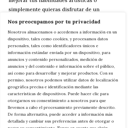
mejorar tus habilidades artísticas o
simplemente quieras disfrutar de un
proceso creativo relajante, este estilo te
Nos preocupamos por tu privacidad
ofrece infinitas posibilidades.
Nosotros almacenamos o accedemos a información en un
dispositivo, tales como cookies, y procesamos datos
Así que toma tu lápiz o rotulador, deja que
personales, tales como identificadores únicos e
información estándar enviada por un dispositivo, para
la simplicidad guíe tu mano y descubre la
anuncios y contenido personalizados, medición de
belleza de capturar la esencia de una
anuncios y del contenido e información sobre el público,
tortuga con unos pocos trazos. ¡El arte
así como para desarrollar y mejorar productos. Con su
permiso, nosotros podemos utilizar datos de localización
minimalista está esperando a que lo
geográfica precisa e identificación mediante las
explores!
¿Buscas
dibujos tortugas
?
características de dispositivos. Puede hacer clic para
otorgarnos su consentimiento a nosotros para que
llevemos a cabo el procesamiento previamente descrito.
Categorías
Familia
,
General
De forma alternativa, puede acceder a información más
Domina el Arte de la Precisión: Cómo
detallada y cambiar sus preferencias antes de otorgar o
Capturar la Textura del Caparazón de una