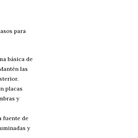
pasos para
rma básica de
 Mantén las
terior.
en placas
ombras y
a fuente de
iluminadas y