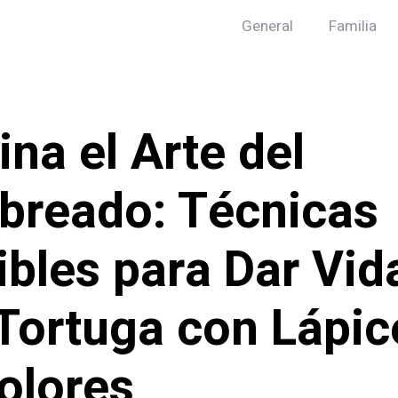
General
Familia
na el Arte del
reado: Técnicas
libles para Dar Vid
Tortuga con Lápic
olores