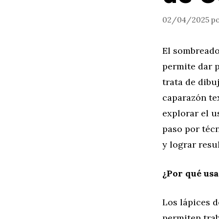
02/04/2025
p
El sombreado 
permite dar 
trata de dibu
caparazón te
explorar el u
paso por téc
y lograr resu
¿Por qué usa
Los lápices d
permiten trab