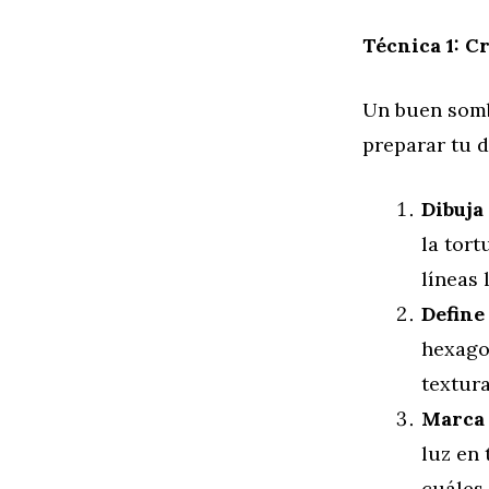
Técnica 1: C
Un buen somb
preparar tu d
Dibuja
la tort
líneas 
Define
hexagon
textura
Marca 
luz en 
cuáles