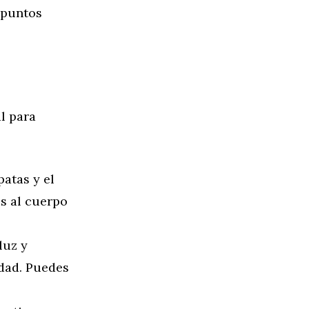
 puntos
l para
atas y el
es al cuerpo
luz y
dad. Puedes