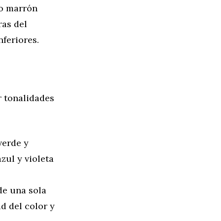
mo marrón
ras del
nferiores.
r tonalidades
verde y
zul y violeta
de una sola
d del color y