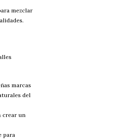
para mezclar
alidades.
alles
eñas marcas
aturales del
a crear un
 para