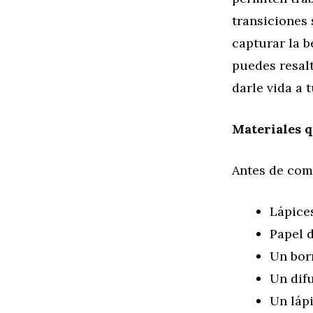
transiciones 
capturar la 
puedes resalt
darle vida a t
Materiales q
Antes de come
Lápices
Papel d
Un bor
Un dif
Un lápi