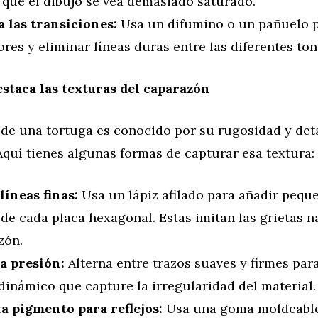
 que el dibujo se vea demasiado saturado.
a las transiciones:
Usa un difumino o un pañuelo 
ores y eliminar líneas duras entre las diferentes ton
estaca las texturas del caparazón
 de una tortuga es conocido por su rugosidad y det
Aquí tienes algunas formas de capturar esa textura:
líneas finas:
Usa un lápiz afilado para añadir pequ
de cada placa hexagonal. Estas imitan las grietas n
zón.
la presión:
Alterna entre trazos suaves y firmes par
dinámico que capture la irregularidad del material.
a pigmento para reflejos:
Usa una goma moldeable