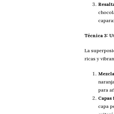
Resalt
chocola
caparaz
Técnica 3: U
La superposi
ricas y vibran
Mezcla
naranja
para a
Capas 
capa pe