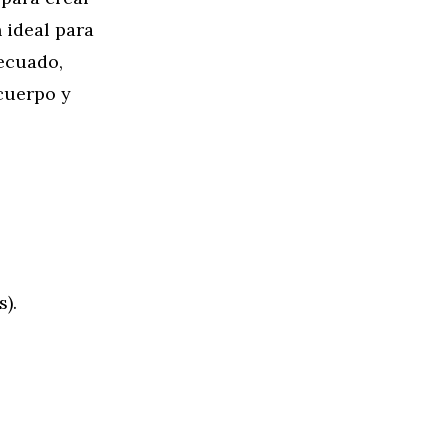
 ideal para
decuado,
 cuerpo y
).