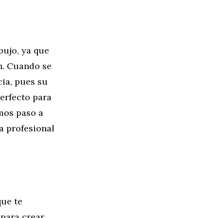
bujo, ya que
n. Cuando se
cia, pues su
erfecto para
emos paso a
a profesional
que te
 para crear