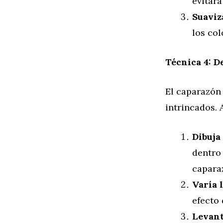
evitará
Suaviz
los col
Técnica 4: D
El caparazón
intrincados. 
Dibuja 
dentro 
capara
Varía 
efecto 
Levant