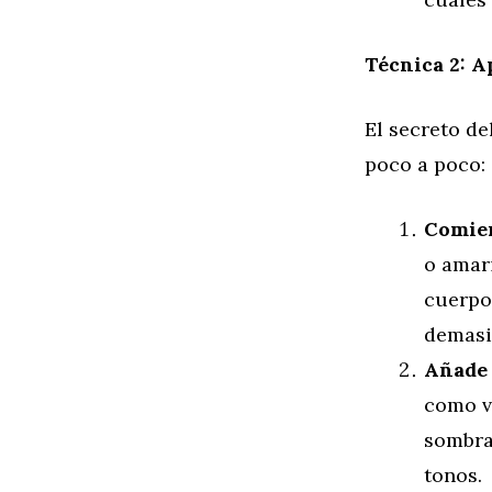
Técnica 2: A
El secreto de
poco a poco:
Comien
o amari
cuerpo
demasi
Añade 
como v
sombra 
tonos.