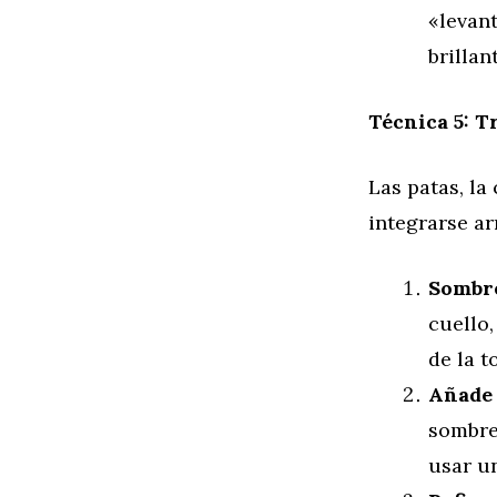
«levan
brillan
Técnica 5: T
Las patas, la
integrarse ar
Sombre
cuello,
de la 
Añade 
sombre
usar un