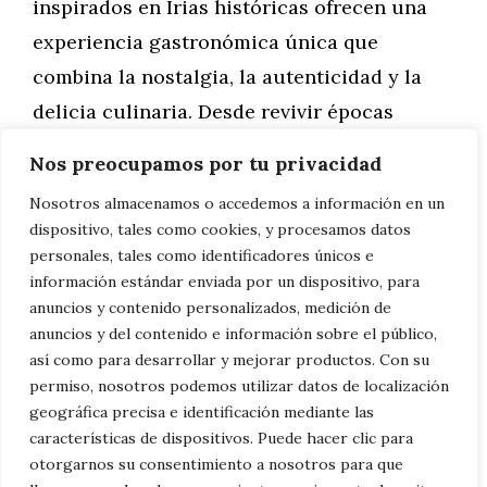
inspirados en Irias históricas ofrecen una
experiencia gastronómica única que
combina la nostalgia, la autenticidad y la
delicia culinaria. Desde revivir épocas
pasadas hasta explorar recetas
Nos preocupamos por tu privacidad
tradicionales, estos restaurantes nos invitan
Nosotros almacenamos o accedemos a información en un
a sumergirnos en la historia y la cultura a
dispositivo, tales como cookies, y procesamos datos
través del paladar y los sentidos. Así que la
personales, tales como identificadores únicos e
información estándar enviada por un dispositivo, para
próxima vez que busques una experiencia
anuncios y contenido personalizados, medición de
culinaria que sea verdaderamente única y
anuncios y del contenido e información sobre el público,
memorable, busca un restaurante temático
así como para desarrollar y mejorar productos. Con su
permiso, nosotros podemos utilizar datos de localización
inspirado en Irias históricas y déjate llevar
geográfica precisa e identificación mediante las
en un viaje a través del tiempo y el sabor.
características de dispositivos. Puede hacer clic para
Aprende más sobre el nombre y significado
otorgarnos su consentimiento a nosotros para que