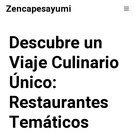
Saltar
Zencapesayumi
Me
al
contenido
Descubre un
Viaje Culinario
Único:
Restaurantes
Temáticos