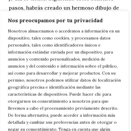
pasos, habrás creado un hermoso dibujo de
un zorro. Recuerda que la práctica hace al
Nos preocupamos por tu privacidad
maestro, así que no te desanimes si no sale
Nosotros almacenamos o accedemos a información en un
perfecto la primera vez. Sigue practicando y
dispositivo, tales como cookies, y procesamos datos
pronto estarás dibujando zorros como un
personales, tales como identificadores únicos e
información estándar enviada por un dispositivo, para
profesional.
anuncios y contenido personalizados, medición de
anuncios y del contenido e información sobre el público,
¿Listo para empezar? Toma tus materiales y
así como para desarrollar y mejorar productos. Con su
permiso, nosotros podemos utilizar datos de localización
comienza a dibujar. ¡No olvides compartir tu
geográfica precisa e identificación mediante las
obra maestra con nosotros! ¿Buscas un
características de dispositivos. Puede hacer clic para
dibujo de zorro
?
otorgarnos su consentimiento a nosotros para que
llevemos a cabo el procesamiento previamente descrito.
De forma alternativa, puede acceder a información más
Categorías
Familia
,
General
detallada y cambiar sus preferencias antes de otorgar o
Explora Diferentes Estilos para Dibujar
negar su consentimiento. Tenga en cuenta que algún