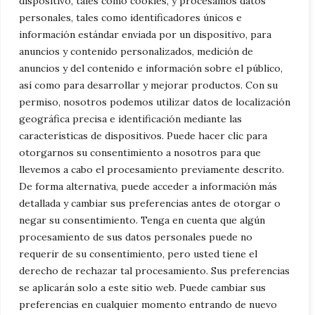
dispositivo, tales como cookies, y procesamos datos
tradicional decoración navideña. Con un
personales, tales como identificadores únicos e
información estándar enviada por un dispositivo, para
poco de creatividad y habilidad técnica,
anuncios y contenido personalizados, medición de
puedes transformar un simple árbol en una
anuncios y del contenido e información sobre el público,
obra de arte flotante que enriquecerá el
así como para desarrollar y mejorar productos. Con su
permiso, nosotros podemos utilizar datos de localización
ambiente festivo de tu hogar. ¿Quieres
geográfica precisa e identificación mediante las
imágenes de
arbolito de Navidad
para
características de dispositivos. Puede hacer clic para
colorear?
otorgarnos su consentimiento a nosotros para que
llevemos a cabo el procesamiento previamente descrito.
De forma alternativa, puede acceder a información más
Categorías
Familia
,
General
detallada y cambiar sus preferencias antes de otorgar o
Árboles de Navidad Colgantes: Elegancia
negar su consentimiento. Tenga en cuenta que algún
procesamiento de sus datos personales puede no
y Modernidad para Espacios Reducidos
requerir de su consentimiento, pero usted tiene el
Árboles de Navidad Colaborativos:
derecho de rechazar tal procesamiento. Sus preferencias
Fomentando la Unión y Creatividad en
se aplicarán solo a este sitio web. Puede cambiar sus
preferencias en cualquier momento entrando de nuevo
Escuelas y Empresas