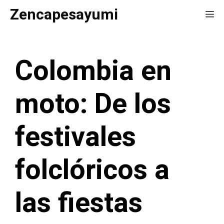
Saltar
Zencapesayumi
Me
al
contenido
Colombia en
moto: De los
festivales
folclóricos a
las fiestas