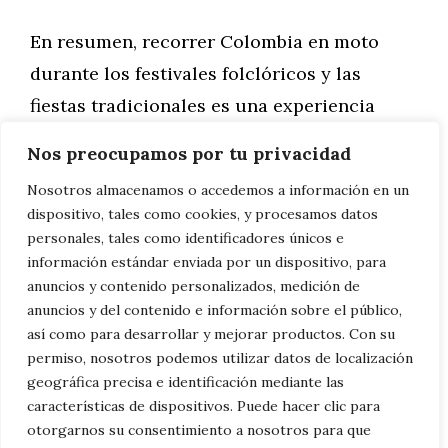
En resumen, recorrer Colombia en moto
durante los festivales folclóricos y las
fiestas tradicionales es una experiencia
emocionante que permite a los viajeros
Nos preocupamos por tu privacidad
sumergirse en la rica cultura y la alegría
Nosotros almacenamos o accedemos a información en un
contagiosa del país. Desde el Festival de la
dispositivo, tales como cookies, y procesamos datos
Leyenda Vallenata en Valledupar hasta el
personales, tales como identificadores únicos e
información estándar enviada por un dispositivo, para
Carnaval de Negros y Blancos en Pasto, cada
anuncios y contenido personalizados, medición de
evento ofrece una oportunidad única para
anuncios y del contenido e información sobre el público,
celebrar la diversidad y la identidad
así como para desarrollar y mejorar productos. Con su
permiso, nosotros podemos utilizar datos de localización
cultural de Colombia en dos ruedas. Así que
geográfica precisa e identificación mediante las
ponte en marcha, únete a la fiesta y déjate
características de dispositivos. Puede hacer clic para
llevar por el ritmo y la pasión de la cultura
otorgarnos su consentimiento a nosotros para que