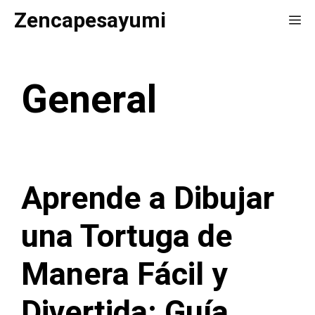
Saltar
Zencapesayumi
Me
al
contenido
General
Aprende a Dibujar
una Tortuga de
Manera Fácil y
Divertida: Guía