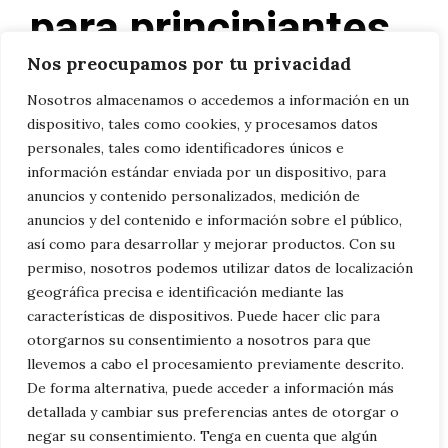
para principiantes
Nos preocupamos por tu privacidad
23/03/2025
por
Nuria
Nosotros almacenamos o accedemos a información en un
dispositivo, tales como cookies, y procesamos datos
¿Te encanta la elegancia y misterio de los
personales, tales como identificadores únicos e
información estándar enviada por un dispositivo, para
gatos y quieres aprender a plasmarlos en
anuncios y contenido personalizados, medición de
papel con un toque realista? Dibujar gatos
anuncios y del contenido e información sobre el público,
que parezcan saltar de la página puede
así como para desarrollar y mejorar productos. Con su
permiso, nosotros podemos utilizar datos de localización
parecer un desafío, pero con las técnicas
geográfica precisa e identificación mediante las
adecuadas, ¡es más fácil de lo que imaginas!
características de dispositivos. Puede hacer clic para
En este artículo, te revelaremos los secretos
otorgarnos su consentimiento a nosotros para que
llevemos a cabo el procesamiento previamente descrito.
para crear retratos felinos …
De forma alternativa, puede acceder a información más
detallada y cambiar sus preferencias antes de otorgar o
negar su consentimiento. Tenga en cuenta que algún
Leer más