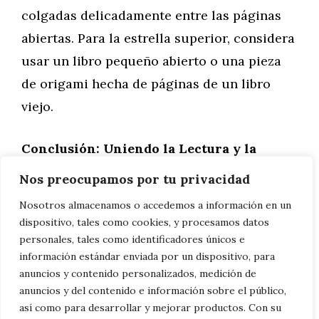
colgadas delicadamente entre las páginas
abiertas. Para la estrella superior, considera
usar un libro pequeño abierto o una pieza
de origami hecha de páginas de un libro
viejo.
Conclusión: Uniendo la Lectura y la
Navidad
Nos preocupamos por tu privacidad
Nosotros almacenamos o accedemos a información en un
Los árboles de Navidad hechos con libros
dispositivo, tales como cookies, y procesamos datos
son más que una simple decoración; son
personales, tales como identificadores únicos e
información estándar enviada por un dispositivo, para
una declaración de amor por la literatura y
anuncios y contenido personalizados, medición de
un reflejo de la creatividad y los intereses
anuncios y del contenido e información sobre el público,
del creador. Este año, dale un giro literario
así como para desarrollar y mejorar productos. Con su