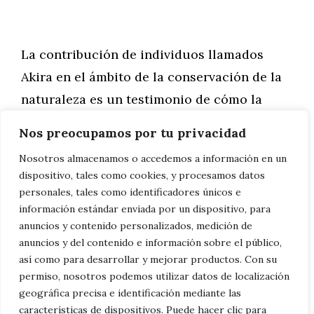
La contribución de individuos llamados
Akira en el ámbito de la conservación de la
naturaleza es un testimonio de cómo la
pasión, la dedicación y un enfoque claro
Nos preocupamos por tu privacidad
pueden generar un impacto positivo
Nosotros almacenamos o accedemos a información en un
significativo en el medio ambiente. Al liderar
dispositivo, tales como cookies, y procesamos datos
con el ejemplo, estos Akiras no solo están
personales, tales como identificadores únicos e
información estándar enviada por un dispositivo, para
protegiendo los recursos naturales del
anuncios y contenido personalizados, medición de
planeta, sino que también están inspirando
anuncios y del contenido e información sobre el público,
a otros a tomar acción y a vivir de manera
así como para desarrollar y mejorar productos. Con su
permiso, nosotros podemos utilizar datos de localización
más consciente y sostenible. La brillantez y
geográfica precisa e identificación mediante las
claridad que sus nombres evocan se refleja
características de dispositivos. Puede hacer clic para