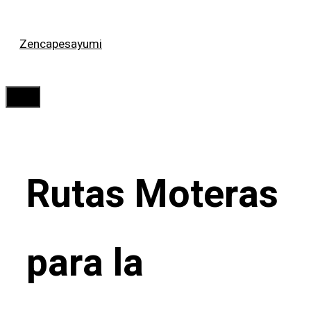
Saltar
Zencapesayumi
al
contenido
Menú
Rutas Moteras
para la