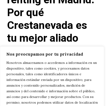
renting en Madrid:
Por qué
Crestanevada es
tu mejor aliado
31/05/2025
por
Nuria
Nos preocupamos por tu privacidad
Nosotros almacenamos o accedemos a información en un
Si estás pensando en contratar un renting
dispositivo, tales como cookies, y procesamos datos
de vehículo en Madrid, probablemente
personales, tales como identificadores únicos e
información estándar enviada por un dispositivo, para
tengas muchas dudas sobre cómo elegir la
anuncios y contenido personalizados, medición de
opción que mejor se adapta a tus
anuncios y del contenido e información sobre el público,
necesidades. El mercado está lleno de
así como para desarrollar y mejorar productos. Con su
permiso, nosotros podemos utilizar datos de localización
ofertas y concesionarios, pero no todos